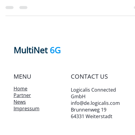
Präsentation jetzt online verfügbar
Im November 2023 wurde das MultiNet6G-Projekt auf der SPS-
Konferenz vorgestellt, das viel Aufmerksamkeit auf die Entwick
drahtloser...
MultiNet
6G
MENU
CONTACT US
Home
Logicalis Connected
Partner
GmbH
News
info@de.logicalis.com