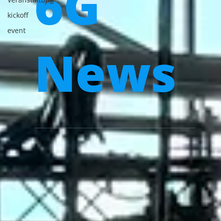
6G
kickoff
event
News