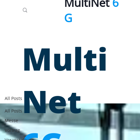
MultiNet
6
G
Multi
Net
All Posts
All Posts
Messe
Vortrag
Veranstaltung