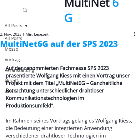
MultiNet
6
G
All Posts
2. Nov. 2023
1 Min. Lesezeit
All Posts
MultiNet6G auf der SPS 2023
Messe
Vortrag
Auf der renommierten Fachmesse SPS 2023 
Veranstaltung
präsentierte Wolfgang Kiess mit einen Vortrag unser 
kickoff
Projekt mit dem Titel „MultiNet6G – Ganzheitliche 
Betrachtung unterschiedlicher drahtloser 
event
Kommunikationstechnologien im 
Produktionsumfeld“. 
Im Rahmen seines Vortrags gelang es Wolfgang Kiess, 
die Bedeutung einer integrierten Anwendung 
verschiedener drahtloser Technologien im 