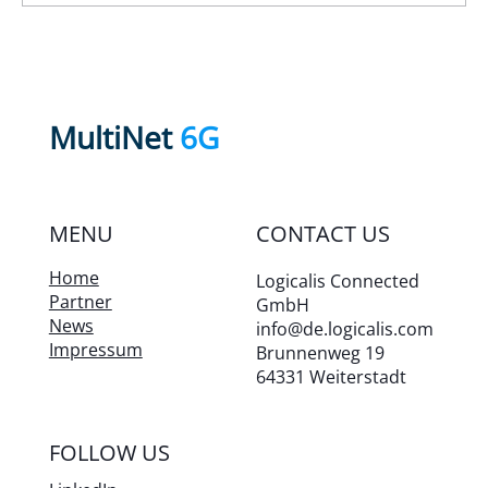
CI/CD für hochverfügbare, schnell
wiederherstellbare 5G-Netze –
Einblicke vom Fachvortrag auf der
MultiNet
6G
Hannover Messe 2025
MENU
CONTACT US
Home
Logicalis Connected
Partner
GmbH
News
info@de.logicalis.com
Impressum
Brunnenweg 19
64331 Weiterstadt
FOLLOW US